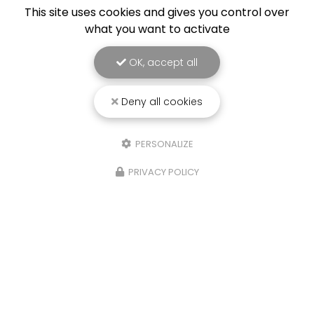
This site uses cookies and gives you control over
what you want to activate
OK, accept all
Deny all cookies
PERSONALIZE
25/03/2026
PRIVACY POLICY
Punaise de lit : une menace à ne pas
sous-estimer
Une expertise reconnue à Montpellier et ses
environsChez
RADICAL ANTI-NUISIBLE
, nous
comprenons l'importance de vivre dans un
environnement sain et exempt de nuisibles.
Basée à…