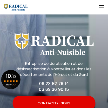
Aller
au
contenu
principal
Entreprise de dératisation et de
désinsectisation
à Montpellier et dans les
départements de l'Héraut et du Gard
10
/10
06 23 82 79 14
06 69 36 90 15
Voir le certificat
CONTACTEZ-NOUS