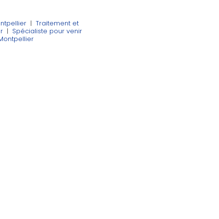
tpellier
|
Traitement et
r
|
Spécialiste pour venir
 Montpellier