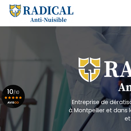
Aller
au
Navigation principale
contenu
principal
10
/10
Entreprise de dératis
à Montpellier et dans
Voir le certificat
et