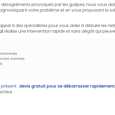
es désagréments provoqués par les guêpes, nous vous aido
diagnostiquant votre problème et en vous proposant la so
appel à des spécialistes pour vous aider à détruire les ni
LE
réalise une intervention rapide et sans dégât qui peuvent
 cheminée
orche d’entrée
it
 présent :
devis gratuit
pour se débarrasser rapidement
ecteur.