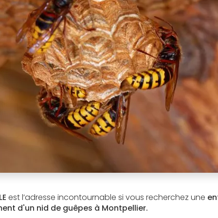
LE
est l’adresse incontournable si vous recherchez une
en
ent d'un nid de guêpes à Montpellier.