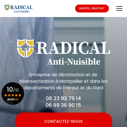
Aller
au
RAPPEL GRATUIT
contenu
principal
Entreprise de dératisation et de
désinsectisation
à Montpellier et dans les
départements de l'Héraut et du Gard
10
/10
06 23 82 79 14
06 69 36 90 15
Voir le certificat
CONTACTEZ-NOUS