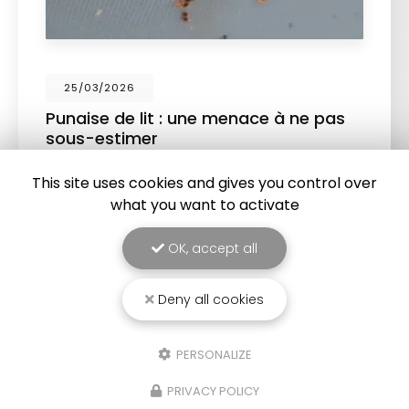
25/03/2026
Punaise de lit : une menace à ne pas
sous-estimer
Une expertise reconnue à Montpellier et ses
This site uses cookies and gives you control over
environsChez
RADICAL ANTI-NUISIBLE
, nous
what you want to activate
comprenons l'importance de vivre dans un
environnement sain et exempt de nuisibles.
Basée à…
OK, accept all
TOUTE L'ACTUALITÉ
Deny all cookies
PERSONALIZE
PRIVACY POLICY