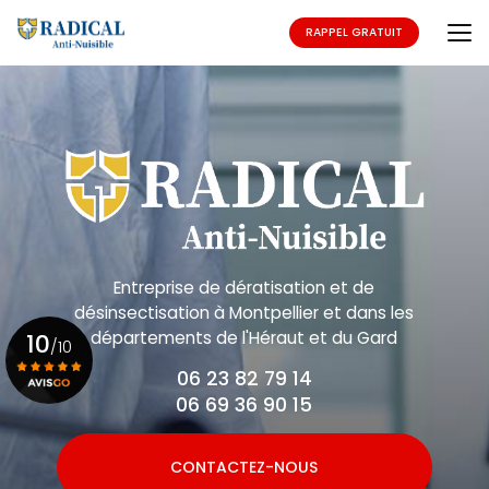
Aller
au
RAPPEL GRATUIT
contenu
principal
Entreprise de dératisation et de
désinsectisation
à Montpellier et dans les
départements de l'Héraut et du Gard
10
/10
06 23 82 79 14
06 69 36 90 15
Voir le certificat
CONTACTEZ-NOUS