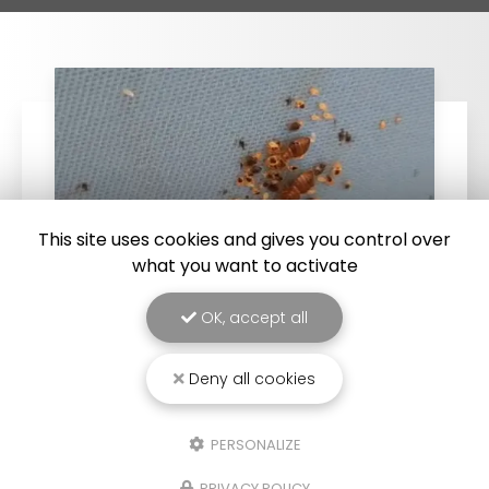
This site uses cookies and gives you control over
what you want to activate
OK, accept all
25/03/2026
Deny all cookies
Punaise de lit : une menace à ne pas
sous-estimer
PERSONALIZE
Une expertise reconnue à Montpellier et ses
environsChez
RADICAL ANTI-NUISIBLE
, nous
PRIVACY POLICY