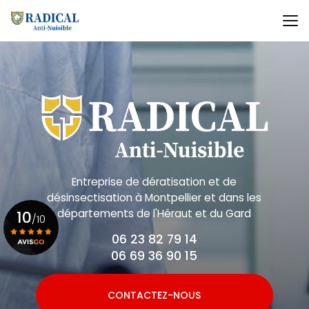
Aller
au
contenu
principal
Entreprise de dératisation et de
désinsectisation
à Montpellier et dans les
départements de l'Héraut et du Gard
10
/10
06 23 82 79 14
06 69 36 90 15
Voir le certificat
CONTACTEZ-NOUS