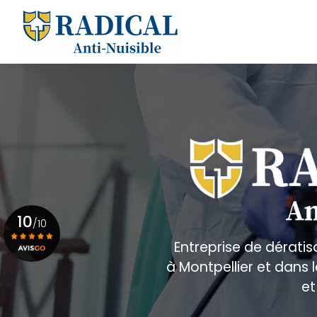
Aller
au
Navigation principale
contenu
principal
10
/10
Entreprise de dératis
à Montpellier et dans
Voir le certificat
et