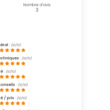
Nombre d'avis
3
néral
:
(10/10)
chniques
:
(10/10)
té
:
(10/10)
conseils
:
(10/10)
é / prix
:
(10/10)