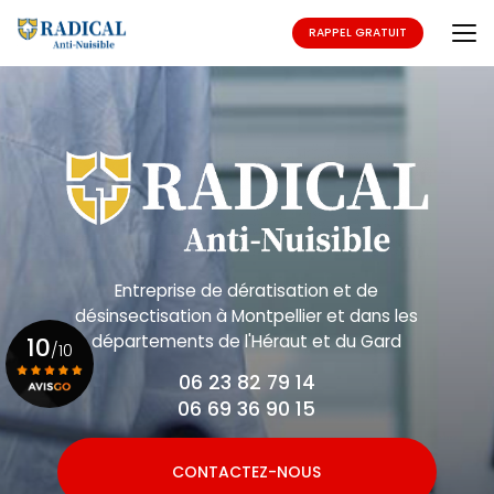
Aller
au
RAPPEL GRATUIT
contenu
principal
Entreprise de dératisation et de
désinsectisation
à Montpellier et dans les
départements de l'Héraut et du Gard
10
/10
06 23 82 79 14
06 69 36 90 15
Voir le certificat
CONTACTEZ-NOUS