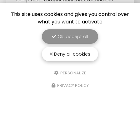
environnement sain et exempt de nuisibles.
Basée à…
This site uses cookies and gives you control over
what you want to activate
TOUTE L'ACTUALITÉ
OK, accept all
Deny all cookies
PERSONALIZE
PRIVACY POLICY
Entreprise de dératisation et de désinsectisation
à Montpellier et dans les départements de l'Héraut
et du Gard
1420 avenue Villeneuve d'Angoulême
34070 Montpellier