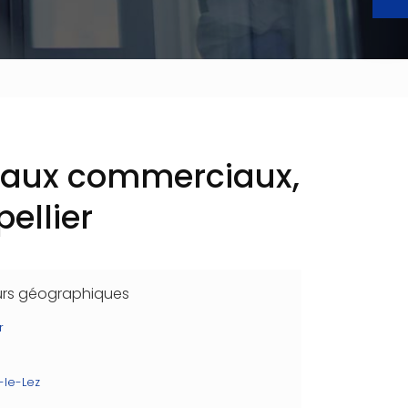
locaux commerciaux,
ellier
urs géographiques
r
-le-Lez