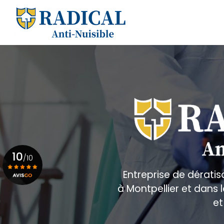
Aller
au
Navigation principale
contenu
principal
10
/10
Entreprise de dératis
à Montpellier et dans
Voir le certificat
et