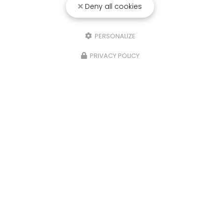
Deny all cookies
25/03/2026
Punaise de lit : une menace à ne pas
PERSONALIZE
sous-estimer
PRIVACY POLICY
Une expertise reconnue à Montpellier et ses
environsChez
RADICAL ANTI-NUISIBLE
, nous
comprenons l'importance de vivre dans un
environnement sain et exempt de nuisibles.
Basée à…
TOUTE L'ACTUALITÉ