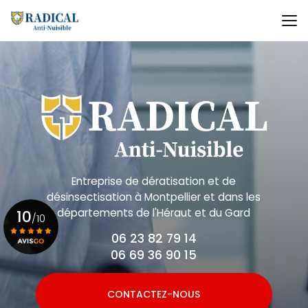
Aller
au
contenu
principal
Entreprise de dératisation et de
désinsectisation
à Montpellier et dans les
départements de l'Héraut et du Gard
10
/10
06 23 82 79 14
06 69 36 90 15
Voir le certificat
CONTACTEZ-NOUS