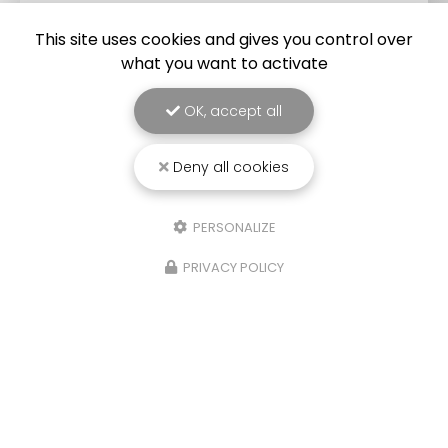
environnement sain et exempt de nuisibles.
Basée à…
This site uses cookies and gives you control over
what you want to activate
TOUTE L'ACTUALITÉ
OK, accept all
Deny all cookies
PERSONALIZE
PRIVACY POLICY
Entreprise de dératisation et de désinsectisation
à Montpellier et dans les départements de l'Héraut
et du Gard
1420 avenue Villeneuve d'Angoulême
34070 Montpellier