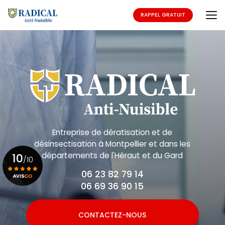
Aller
au
RAPPEL GRATUIT
contenu
principal
Entreprise de dératisation et de
désinsectisation
à Montpellier et dans les
départements de l'Héraut et du Gard
10
/10
06 23 82 79 14
06 69 36 90 15
Voir le certificat
CONTACTEZ-NOUS