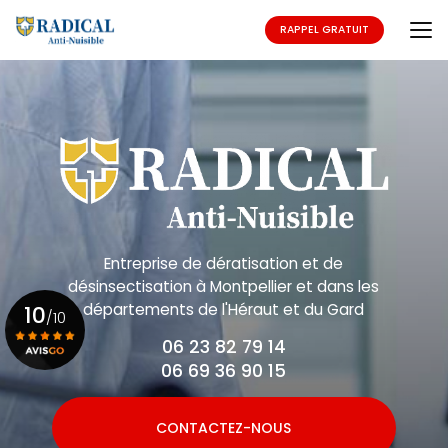
Aller
au
RAPPEL GRATUIT
contenu
principal
Entreprise de dératisation et de
désinsectisation
à Montpellier et dans les
départements de l'Héraut et du Gard
10
/10
06 23 82 79 14
06 69 36 90 15
Voir le certificat
CONTACTEZ-NOUS