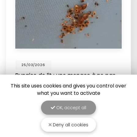
25/03/2026
Punaise de lit : une menace à ne pas
sous-estimer
This site uses cookies and gives you control over
Une expertise reconnue à Montpellier et ses
what you want to activate
environsChez
RADICAL ANTI-NUISIBLE
, nous
comprenons l'importance de vivre dans un
OK, accept all
environnement sain et exempt de nuisibles.
Basée à…
Deny all cookies
TOUTE L'ACTUALITÉ