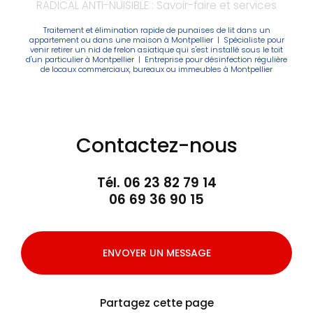
RADICAL ANTI-NUISIBLE : Savoir-faire et services
Traitement et élimination rapide de punaises de lit dans un
appartement ou dans une maison à Montpellier
|
Spécialiste pour
venir retirer un nid de frelon asiatique qui s'est installé sous le toit
d'un particulier à Montpellier
|
Entreprise pour désinfection régulière
de locaux commerciaux, bureaux ou immeubles à Montpellier
Contactez-nous
Tél.
06 23 82 79 14
06 69 36 90 15
ENVOYER UN MESSAGE
Partagez cette page