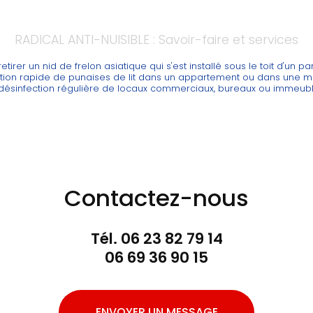
RADICAL ANTI-NUISIBLE : Savoir-faire et services
etirer un nid de frelon asiatique qui s'est installé sous le toit d'un pa
ation rapide de punaises de lit dans un appartement ou dans une m
 désinfection régulière de locaux commerciaux, bureaux ou immeubl
Contactez-nous
Tél.
06 23 82 79 14
06 69 36 90 15
ENVOYER UN MESSAGE