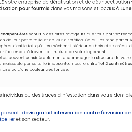
LE
votre entreprise de dératisation et de désinsectisatio
tisation pour fourmis
dans vos maisons et locaux à
Lune
 charpentières
sont l’un des pires ravageurs que vous pouvez renco
n de leur petite taille et de leur discrétion. Ce qui les rend particu
 repérer c’est le fait qu’elles mâchent l’intérieur du bois et se créent 
er facilement à travers la structure de votre logement.
, elles peuvent considérablement endommager la structure de votre
connaissable par sa taille imposante, mesure entre
1 et 2 centimètre
oire ou d’une couleur très foncée.
s individus ou des traces d'infestation dans votre domicil
 présent :
devis gratuit intervention contre l'
invasion de
pellier
et son secteur.