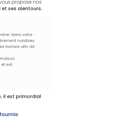
n vous propose nos
l et ses alentours.
ntrer dans votre
lièrement nuisibles
des tunnels afin de
 maison.
s
et est
e,
il est primordial
 fourmis