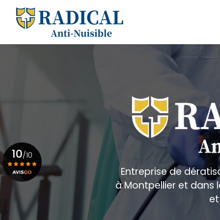
Aller
au
Navigation principale
contenu
principal
10
/10
Entreprise de dératis
à Montpellier et dans
Voir le certificat
et