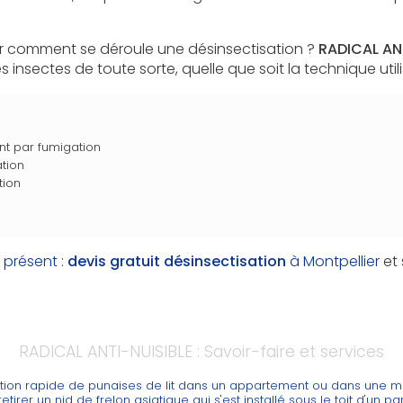
r comment se déroule une désinsectisation ?
RADICAL AN
s insectes de toute sorte, quelle que soit la technique utili
nt par fumigation
ation
tion
 présent :
devis gratuit
désinsectisation
à Montpellier
et 
RADICAL ANTI-NUISIBLE : Savoir-faire et services
ation rapide de punaises de lit dans un appartement ou dans une m
etirer un nid de frelon asiatique qui s'est installé sous le toit d'un pa