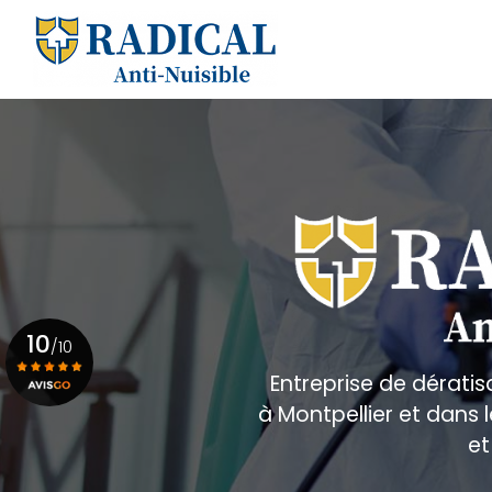
Aller
au
Navigation principale
contenu
principal
10
/10
Entreprise de dératis
à Montpellier et dans
Voir le certificat
et