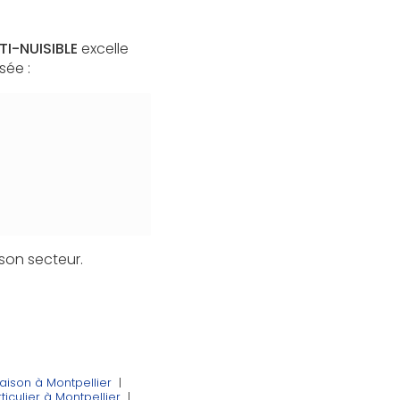
TI-NUISIBLE
excelle
sée :
son secteur.
aison à Montpellier
|
rticulier à Montpellier
|