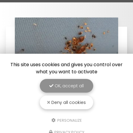
This site uses cookies and gives you control over
what you want to activate
OK, accept all
25/03/2026
Deny all cookies
Punaise de lit : une menace à ne pas
sous-estimer
PERSONALIZE
Une expertise reconnue à Montpellier et ses
environsChez
RADICAL ANTI-NUISIBLE
, nous
PRIVACY POLICY