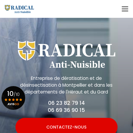
Aller
au
contenu
principal
Entreprise de dératisation et de
désinsectisation
à Montpellier et dans les
départements de l'Héraut et du Gard
10
/10
06 23 82 79 14
06 69 36 90 15
Voir le certificat
CONTACTEZ-NOUS