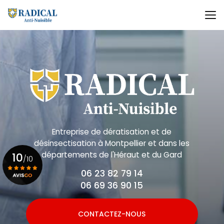
Aller
au
contenu
principal
Entreprise de dératisation et de
désinsectisation
à Montpellier et dans les
départements de l'Héraut et du Gard
10
/10
06 23 82 79 14
06 69 36 90 15
Voir le certificat
CONTACTEZ-NOUS