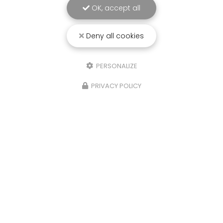
OK, accept all
Deny all cookies
25/03/2026
PERSONALIZE
Punaise de lit : une menace à ne pas
PRIVACY POLICY
sous-estimer
Une expertise reconnue à Montpellier et ses
environsChez
RADICAL ANTI-NUISIBLE
, nous
comprenons l'importance de vivre dans un
environnement sain et exempt de nuisibles.
Basée à…
TOUTE L'ACTUALITÉ