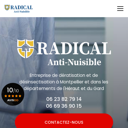
Aller
au
contenu
principal
Entreprise de dératisation et de
désinsectisation
à Montpellier et dans les
départements de l'Héraut et du Gard
10
/10
06 23 82 79 14
06 69 36 90 15
Voir le certificat
CONTACTEZ-NOUS