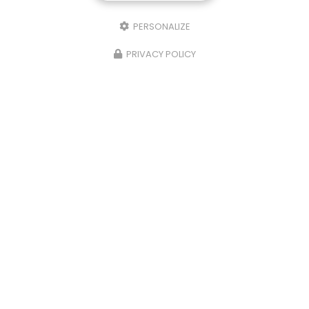
Punaise de lit : une menace à ne pas
PERSONALIZE
sous-estimer
PRIVACY POLICY
Une expertise reconnue à Montpellier et ses
environsChez
RADICAL ANTI-NUISIBLE
, nous
comprenons l'importance de vivre dans un
environnement sain et exempt de nuisibles.
Basée à…
TOUTE L'ACTUALITÉ