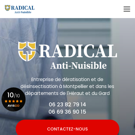
Aller
au
contenu
principal
Entreprise de dératisation et de
désinsectisation
à Montpellier et dans les
départements de l'Héraut et du Gard
10
/10
06 23 82 79 14
06 69 36 90 15
Voir le certificat
CONTACTEZ-NOUS