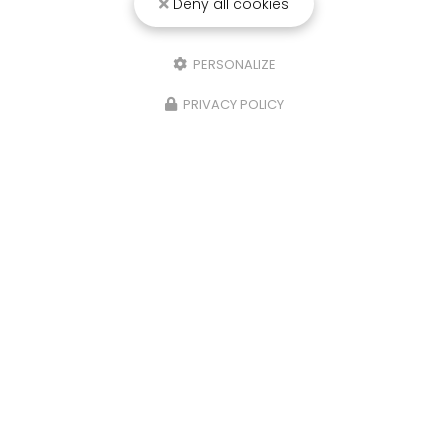
Deny all cookies
25/03/2026
Punaise de lit : une menace à ne pas
PERSONALIZE
sous-estimer
PRIVACY POLICY
Une expertise reconnue à Montpellier et ses
environsChez
RADICAL ANTI-NUISIBLE
, nous
comprenons l'importance de vivre dans un
environnement sain et exempt de nuisibles.
Basée à…
TOUTE L'ACTUALITÉ