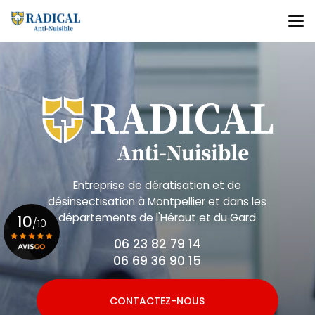
Aller
au
contenu
principal
Entreprise de dératisation et de
désinsectisation
à Montpellier et dans les
départements de l'Héraut et du Gard
10
/10
06 23 82 79 14
06 69 36 90 15
Voir le certificat
CONTACTEZ-NOUS