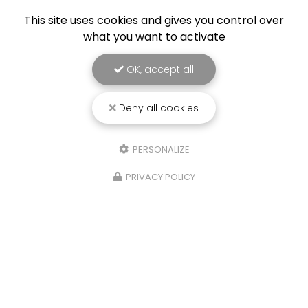
This site uses cookies and gives you control over
what you want to activate
OK, accept all
Deny all cookies
PERSONALIZE
25/03/2026
PRIVACY POLICY
Punaise de lit : une menace à ne pas
sous-estimer
Une expertise reconnue à Montpellier et ses
environsChez
RADICAL ANTI-NUISIBLE
, nous
comprenons l'importance de vivre dans un
environnement sain et exempt de nuisibles.
Basée à…