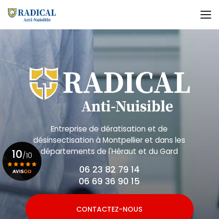
Aller
au
contenu
principal
Entreprise de dératisation et de
désinsectisation
à Montpellier et dans les
départements de l'Héraut et du Gard
10
/10
06 23 82 79 14
06 69 36 90 15
Voir le certificat
CONTACTEZ-NOUS