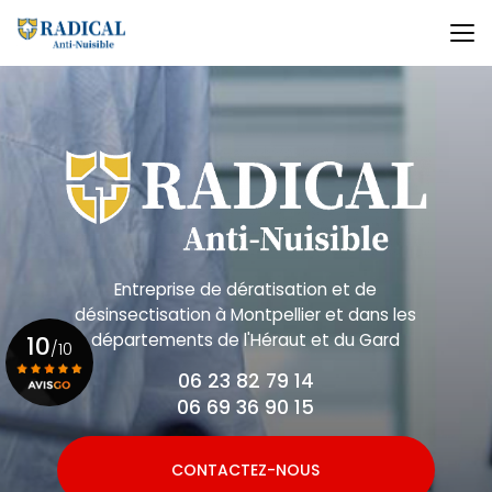
Aller
au
contenu
principal
Entreprise de dératisation et de
désinsectisation
à Montpellier et dans les
départements de l'Héraut et du Gard
10
/10
06 23 82 79 14
06 69 36 90 15
Voir le certificat
CONTACTEZ-NOUS