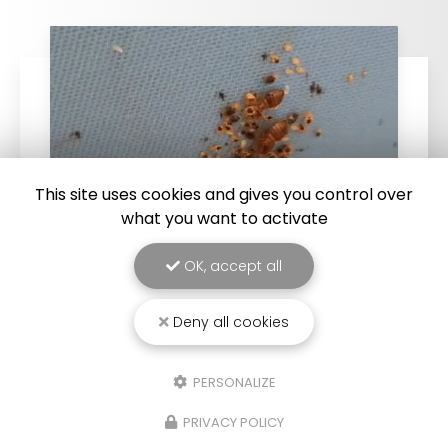
This site uses cookies and gives you control over
what you want to activate
OK, accept all
25/03/2026
Punaise de lit : une menace à ne pas
Deny all cookies
sous-estimer
Une expertise reconnue à Montpellier et ses
PERSONALIZE
environsChez
RADICAL ANTI-NUISIBLE
, nous
comprenons l'importance de vivre dans un
PRIVACY POLICY
environnement sain et exempt de nuisibles.