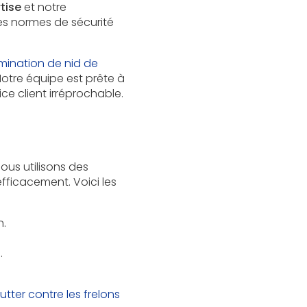
tise
et notre
les normes de sécurité
imination de nid de
Notre équipe est prête à
ce client irréprochable.
Nous utilisons des
efficacement. Voici les
n.
e
.
utter contre les frelons