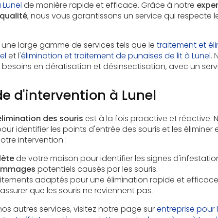
à Lunel
de manière rapide et efficace. Grâce à notre
exper
qualité
, nous vous garantissons un service qui respecte 
une large gamme de services tels que le
traitement et él
el
et l'
élimination et traitement de punaises de lit à Lunel
. 
 besoins en dératisation et désinsectisation, avec un servi
 d'intervention à Lunel
élimination des souris
est à la fois proactive et réactive. 
 identifier les points d'entrée des souris et les éliminer 
tre intervention :
lète
de votre maison pour identifier les signes d'infestatio
ommages
potentiels causés par les souris.
raitements adaptés pour une
élimination rapide et efficac
r assurer que les souris ne reviennent pas.
nos autres services, visitez notre page sur
entreprise pour l