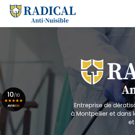
Aller
au
Navigation principale
contenu
principal
10
/10
Entreprise de dératis
à Montpellier et dans
Voir le certificat
et