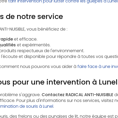
otre
tarif intervention pour lutter contre les guêpes à Lunel
 de notre service
NTI-NUISIBLE, vous bénéficiez de :
rapide
et efficace.
ualifiés
et expérimentés.
 produits respectueux de l'environnement.
à l'écoute et disponible pour répondre à toutes vos questi
comment nous pouvons vous aider à
faire face à une inv
us pour une intervention à Lunel
problème s'aggrave.
Contactez RADICAL ANTI-NUISIBLE
dè
fficace. Pour plus d'informations sur nos services, visitez
imination de souris à Lunel
.
ris, des frelons ou des punaises de lit, notre équipe est 