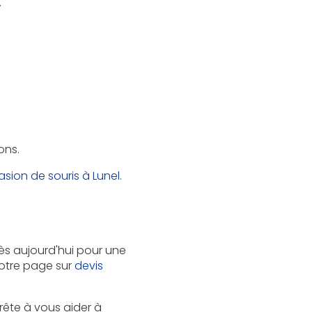
.
ons.
asion de souris à Lunel
.
s aujourd'hui pour une
 notre page sur
devis
prête à vous aider à