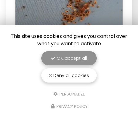
This site uses cookies and gives you control over
what you want to activate
25/03/2026
OK, accept all
Punaise de lit : une menace à ne pas
sous-estimer
Deny all cookies
Une expertise reconnue à Montpellier et ses
environsChez
RADICAL ANTI-NUISIBLE
, nous
comprenons l'importance de vivre dans un
PERSONALIZE
environnement sain et exempt de nuisibles.
Basée à…
PRIVACY POLICY
TOUTE L'ACTUALITÉ