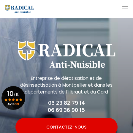
Aller
au
contenu
principal
Entreprise de dératisation et de
désinsectisation
à Montpellier et dans les
départements de l'Héraut et du Gard
10
/10
06 23 82 79 14
06 69 36 90 15
Voir le certificat
CONTACTEZ-NOUS