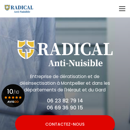
Aller
au
contenu
principal
Entreprise de dératisation et de
désinsectisation
à Montpellier et dans les
départements de l'Héraut et du Gard
10
/10
06 23 82 79 14
06 69 36 90 15
Voir le certificat
CONTACTEZ-NOUS