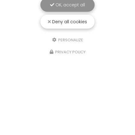
OK, accept all
Deny all cookies
25/03/2026
PERSONALIZE
Punaise de lit : une menace à ne pas
PRIVACY POLICY
sous-estimer
Une expertise reconnue à Montpellier et ses
environsChez
RADICAL ANTI-NUISIBLE
, nous
comprenons l'importance de vivre dans un
environnement sain et exempt de nuisibles.
Basée à…
TOUTE L'ACTUALITÉ