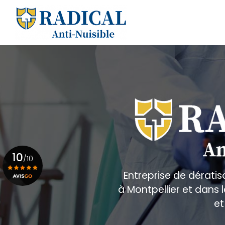
Aller
au
Navigation principale
contenu
principal
10
/10
Entreprise de dératis
à Montpellier et dans
Voir le certificat
et