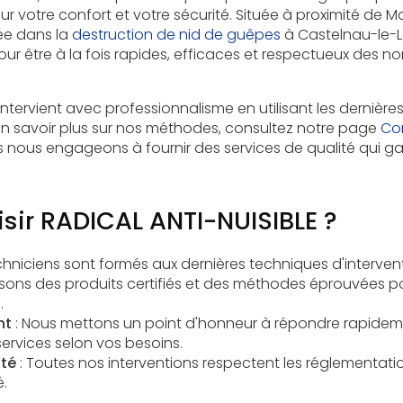
 votre confort et votre sécurité. Située à proximité de Mon
sée dans la
destruction de nid de guêpes
à Castelnau-le-Le
ur être à la fois rapides, efficaces et respectueux des no
intervient avec professionnalisme en utilisant les dernièr
en savoir plus sur nos méthodes, consultez notre page
Co
s nous engageons à fournir des services de qualité qui ga
sir RADICAL ANTI-NUISIBLE ?
chniciens sont formés aux dernières techniques d'intervent
lisons des produits certifiés et des méthodes éprouvées pou
.
nt
: Nous mettons un point d'honneur à répondre rapide
services selon vos besoins.
té
: Toutes nos interventions respectent les réglementati
é.