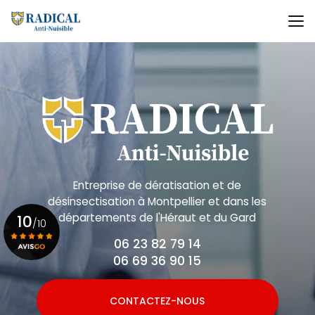
Aller
au
contenu
principal
Entreprise de dératisation et de
désinsectisation
à Montpellier et dans les
départements de l'Héraut et du Gard
10
/10
06 23 82 79 14
06 69 36 90 15
Voir le certificat
CONTACTEZ-NOUS