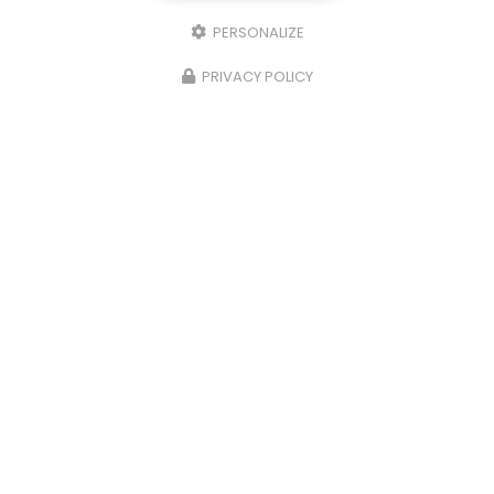
PERSONALIZE
PRIVACY POLICY
25/03/2026
Punaise de lit : une menace à ne pas
sous-estimer
Une expertise reconnue à Montpellier et ses
environsChez
RADICAL ANTI-NUISIBLE
, nous
comprenons l'importance de vivre dans un
environnement sain et exempt de nuisibles.
Basée à…
TOUTE L'ACTUALITÉ