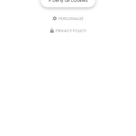
Deny all cookies
PERSONALIZE
PRIVACY POLICY
25/03/2026
Punaise de lit : une menace à ne pas
sous-estimer
Une expertise reconnue à Montpellier et ses
environsChez
RADICAL ANTI-NUISIBLE
, nous
comprenons l'importance de vivre dans un
environnement sain et exempt de nuisibles.
Basée à…
TOUTE L'ACTUALITÉ