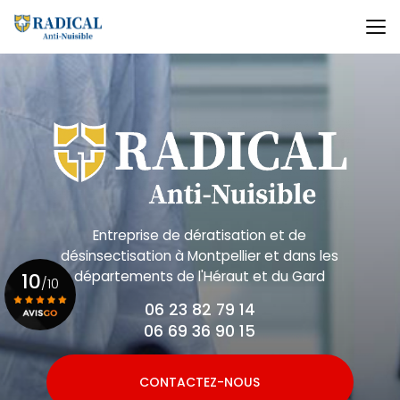
Aller
au
contenu
principal
Entreprise de dératisation et de
désinsectisation
à Montpellier et dans les
départements de l'Héraut et du Gard
10
/10
06 23 82 79 14
06 69 36 90 15
Voir le certificat
CONTACTEZ-NOUS