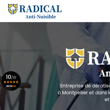
Aller
au
Navigation principale
contenu
principal
10
/10
Entreprise de dératis
à Montpellier et dans
Voir le certificat
et