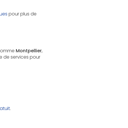
gues
pour plus de
, comme
Montpellier
,
 de services pour
atuit
.