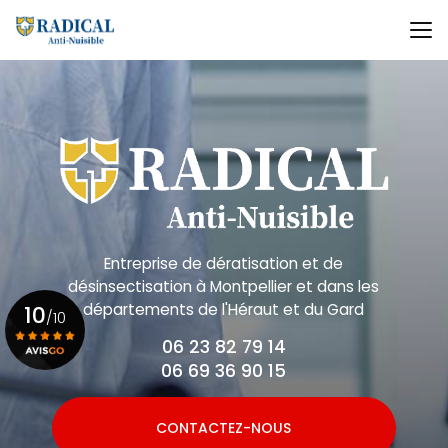
Aller
au
contenu
principal
Entreprise de dératisation et de
désinsectisation
à Montpellier et dans les
départements de l'Héraut et du Gard
10
/10
06 23 82 79 14
06 69 36 90 15
Voir le certificat
CONTACTEZ-NOUS