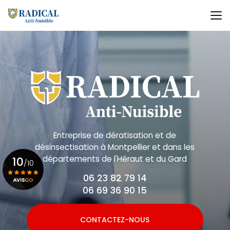
Aller
au
contenu
principal
Entreprise de dératisation et de
désinsectisation
à Montpellier et dans les
départements de l'Héraut et du Gard
10
/10
06 23 82 79 14
06 69 36 90 15
Voir le certificat
CONTACTEZ-NOUS