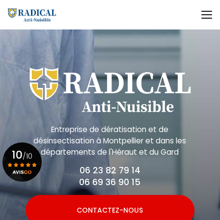
Aller
au
contenu
principal
Entreprise de dératisation et de
désinsectisation
à Montpellier et dans les
départements de l'Héraut et du Gard
10
/10
06 23 82 79 14
06 69 36 90 15
Voir le certificat
CONTACTEZ-NOUS