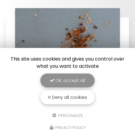
This site uses cookies and gives you control over
what you want to activate
OK, accept all
25/03/2026
Punaise de lit : une menace à ne pas
Deny all cookies
sous-estimer
Une expertise reconnue à Montpellier et ses
PERSONALIZE
environsChez
RADICAL ANTI-NUISIBLE
, nous
comprenons l'importance de vivre dans un
PRIVACY POLICY
environnement sain et exempt de nuisibles.