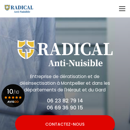
Aller
au
contenu
principal
Entreprise de dératisation et de
désinsectisation
à Montpellier et dans les
départements de l'Héraut et du Gard
10
/10
06 23 82 79 14
06 69 36 90 15
Voir le certificat
CONTACTEZ-NOUS