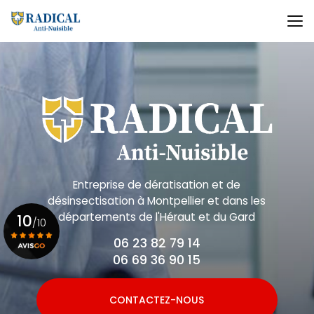
Aller
au
contenu
principal
Entreprise de dératisation et de
désinsectisation
à Montpellier et dans les
départements de l'Héraut et du Gard
10
/10
06 23 82 79 14
06 69 36 90 15
Voir le certificat
CONTACTEZ-NOUS