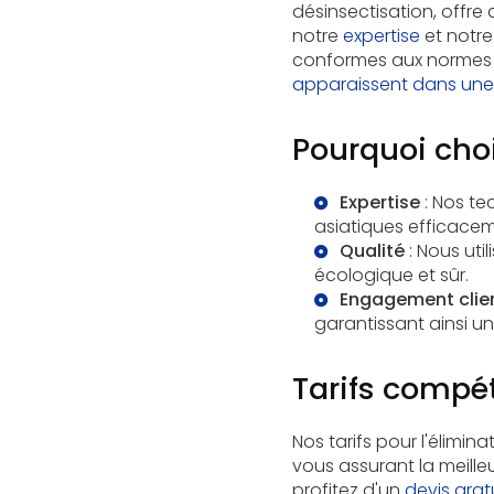
désinsectisation, offre 
notre
expertise
et notre
conformes aux normes d
apparaissent dans une
Pourquoi choi
Expertise
: Nos tec
asiatiques efficacem
Qualité
: Nous uti
écologique
et sûr.
Engagement clie
garantissant ainsi un
Tarifs compét
Nos tarifs pour l'élimin
vous assurant la meilleu
profitez d'un
devis grat