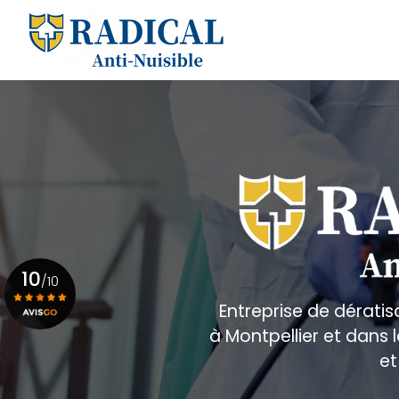
Aller
au
Navigation principale
contenu
principal
10
/10
Entreprise de dératis
à Montpellier et dans
Voir le certificat
et