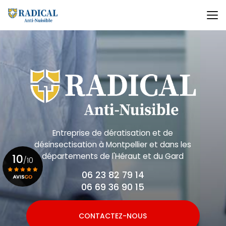
Aller
au
contenu
principal
Entreprise de dératisation et de
désinsectisation
à Montpellier et dans les
départements de l'Héraut et du Gard
10
/10
06 23 82 79 14
06 69 36 90 15
Voir le certificat
CONTACTEZ-NOUS