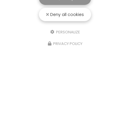
Deny all cookies
25/03/2026
PERSONALIZE
Punaise de lit : une menace à ne pas
sous-estimer
PRIVACY POLICY
Une expertise reconnue à Montpellier et ses
environsChez
RADICAL ANTI-NUISIBLE
, nous
comprenons l'importance de vivre dans un
environnement sain et exempt de nuisibles.
Basée à…
TOUTE L'ACTUALITÉ