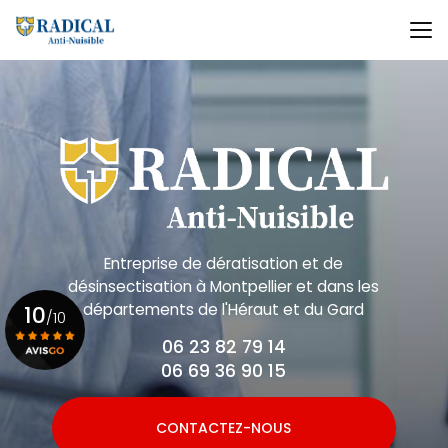
Aller
au
contenu
principal
Entreprise de dératisation et de
désinsectisation
à Montpellier et dans les
départements de l'Héraut et du Gard
10
/10
06 23 82 79 14
06 69 36 90 15
Voir le certificat
CONTACTEZ-NOUS