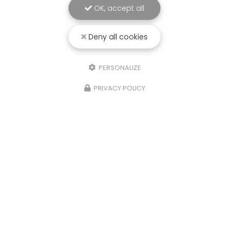
OK, accept all
Deny all cookies
25/03/2026
PERSONALIZE
Punaise de lit : une menace à ne pas
PRIVACY POLICY
sous-estimer
Une expertise reconnue à Montpellier et ses
environsChez
RADICAL ANTI-NUISIBLE
, nous
comprenons l'importance de vivre dans un
environnement sain et exempt de nuisibles.
Basée à…
TOUTE L'ACTUALITÉ