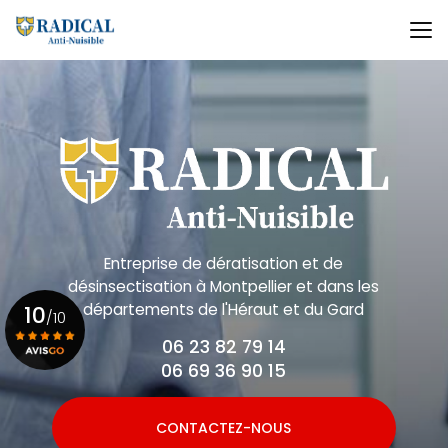
Aller
au
contenu
principal
Entreprise de dératisation et de
désinsectisation
à Montpellier et dans les
départements de l'Héraut et du Gard
10
/10
06 23 82 79 14
06 69 36 90 15
Voir le certificat
CONTACTEZ-NOUS