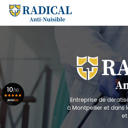
Aller
au
Navigation principale
contenu
principal
10
/10
Entreprise de dératis
à Montpellier et dans
Voir le certificat
et