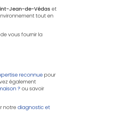
int-Jean-de-Védas
et
environnement tout en
 de vous fournir la
xpertise reconnue
pour
ouvez également
maison ?
ou savoir
ur notre
diagnostic et