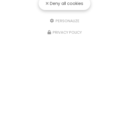
Deny all cookies
25/03/2026
Punaise de lit : une menace à ne pas
PERSONALIZE
sous-estimer
PRIVACY POLICY
Une expertise reconnue à Montpellier et ses
environsChez
RADICAL ANTI-NUISIBLE
, nous
comprenons l'importance de vivre dans un
environnement sain et exempt de nuisibles.
Basée à…
TOUTE L'ACTUALITÉ