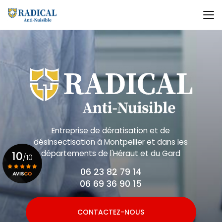
Aller
au
contenu
principal
Entreprise de dératisation et de
désinsectisation
à Montpellier et dans les
départements de l'Héraut et du Gard
10
/10
06 23 82 79 14
06 69 36 90 15
Voir le certificat
CONTACTEZ-NOUS