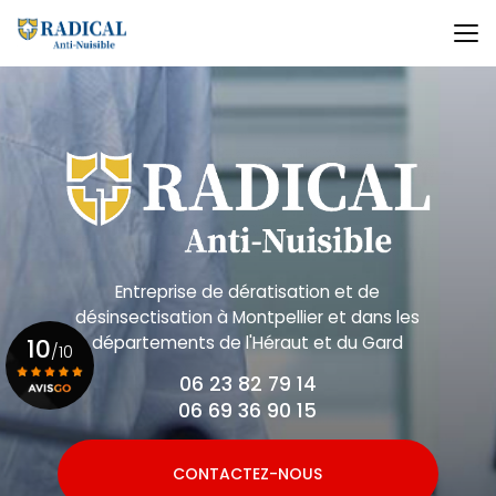
Aller
au
contenu
principal
Entreprise de dératisation et de
désinsectisation
à Montpellier et dans les
départements de l'Héraut et du Gard
10
/10
06 23 82 79 14
06 69 36 90 15
Voir le certificat
CONTACTEZ-NOUS