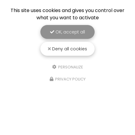
This site uses cookies and gives you control over
what you want to activate
OK, accept all
Deny all cookies
PERSONALIZE
25/03/2026
PRIVACY POLICY
Punaise de lit : une menace à ne pas
sous-estimer
Une expertise reconnue à Montpellier et ses
environsChez
RADICAL ANTI-NUISIBLE
, nous
comprenons l'importance de vivre dans un
environnement sain et exempt de nuisibles.
Basée à…