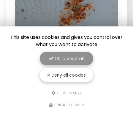
This site uses cookies and gives you control over
what you want to activate
25/03/2026
OK, accept all
Punaise de lit : une menace à ne pas
sous-estimer
Deny all cookies
Une expertise reconnue à Montpellier et ses
environsChez
RADICAL ANTI-NUISIBLE
, nous
PERSONALIZE
comprenons l'importance de vivre dans un
environnement sain et exempt de nuisibles.
PRIVACY POLICY
Basée à…
TOUTE L'ACTUALITÉ