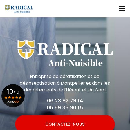
Aller
au
contenu
principal
Entreprise de dératisation et de
désinsectisation
à Montpellier et dans les
départements de l'Héraut et du Gard
10
/10
06 23 82 79 14
06 69 36 90 15
Voir le certificat
CONTACTEZ-NOUS