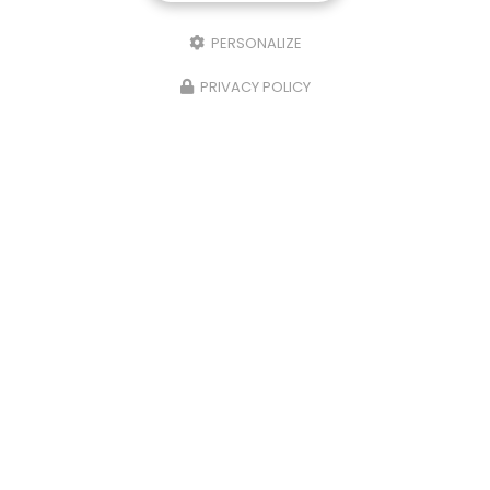
Punaise de lit : une menace à ne pas
PERSONALIZE
sous-estimer
PRIVACY POLICY
Une expertise reconnue à Montpellier et ses
environsChez
RADICAL ANTI-NUISIBLE
, nous
comprenons l'importance de vivre dans un
environnement sain et exempt de nuisibles.
Basée à…
TOUTE L'ACTUALITÉ