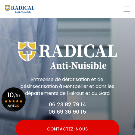
Aller
au
contenu
principal
Entreprise de dératisation et de
désinsectisation
à Montpellier et dans les
départements de l'Héraut et du Gard
10
/10
06 23 82 79 14
06 69 36 90 15
Voir le certificat
CONTACTEZ-NOUS