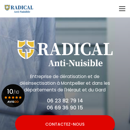
Aller
au
contenu
principal
Entreprise de dératisation et de
désinsectisation
à Montpellier et dans les
départements de l'Héraut et du Gard
10
/10
06 23 82 79 14
06 69 36 90 15
Voir le certificat
CONTACTEZ-NOUS