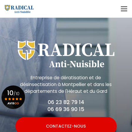
Aller
au
contenu
principal
Entreprise de dératisation et de
désinsectisation
à Montpellier et dans les
départements de l'Héraut et du Gard
10
/10
06 23 82 79 14
06 69 36 90 15
Voir le certificat
CONTACTEZ-NOUS