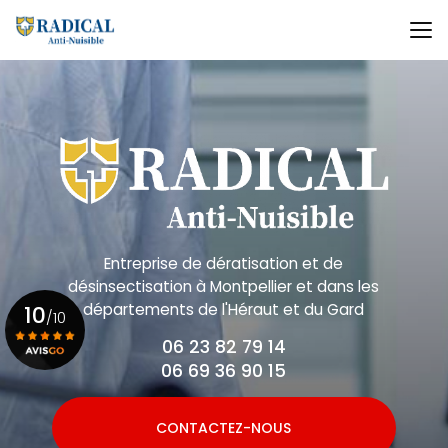
Aller
au
contenu
principal
Entreprise de dératisation et de
désinsectisation
à Montpellier et dans les
départements de l'Héraut et du Gard
10
/10
06 23 82 79 14
06 69 36 90 15
Voir le certificat
CONTACTEZ-NOUS