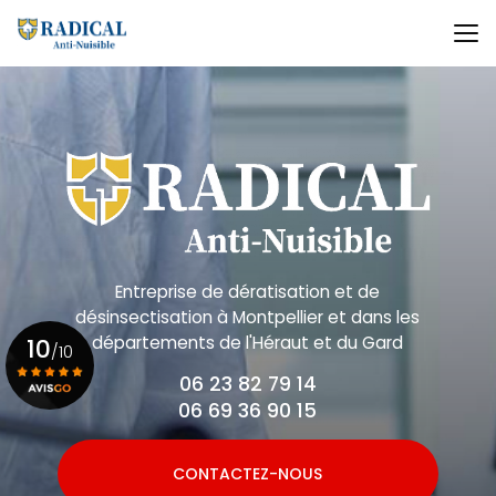
Aller
au
contenu
principal
Entreprise de dératisation et de
désinsectisation
à Montpellier et dans les
départements de l'Héraut et du Gard
10
/10
06 23 82 79 14
06 69 36 90 15
Voir le certificat
CONTACTEZ-NOUS