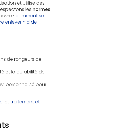
sation et utilise des
respectons les
normes
couvrez
comment se
re enlever nid de
tions de rongeurs de
té et la durabilité de
uivi personnalisé pour
el
et
traitement et
ats