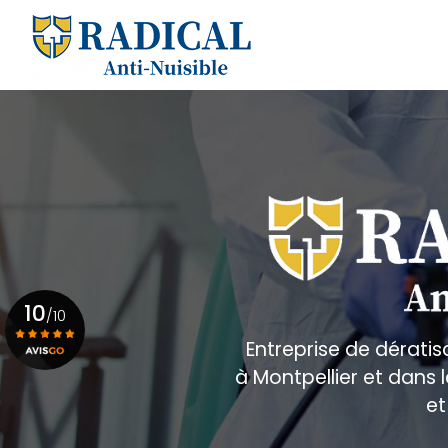
Aller
au
Navigation principale
contenu
principal
10
/10
Entreprise de dératis
à Montpellier et dans
Voir le certificat
et