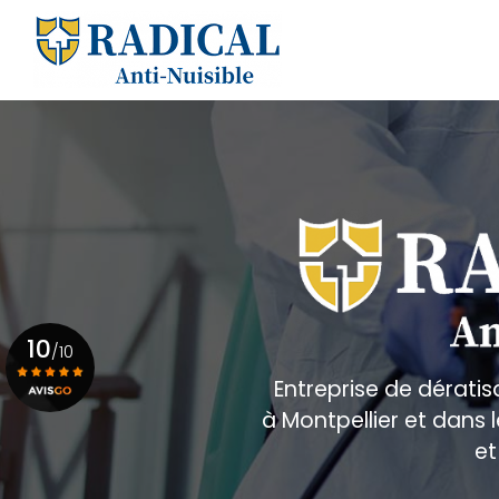
Aller
au
Navigation principale
contenu
principal
10
/10
Entreprise de dératis
à Montpellier et dans
Voir le certificat
et