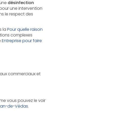
 une
désinfection
 pour une intervention
ns le respect des
s la
Pour quelle raison
ations complexes
e
Entreprise pour faire
caux commerciaux et
me vous pouvez le voir
-Jean-de-Védas
.