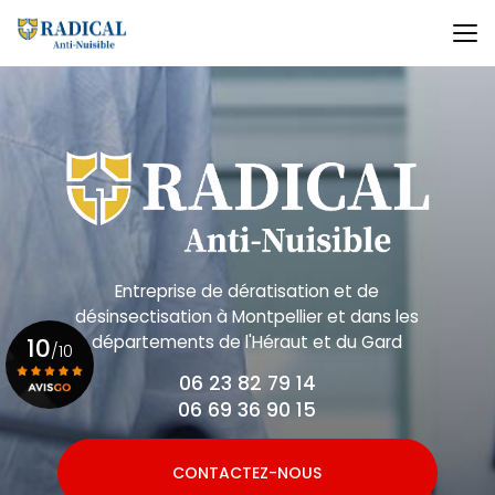
Aller
au
contenu
principal
Entreprise de dératisation et de
désinsectisation
à Montpellier et dans les
départements de l'Héraut et du Gard
10
/10
06 23 82 79 14
06 69 36 90 15
Voir le certificat
CONTACTEZ-NOUS