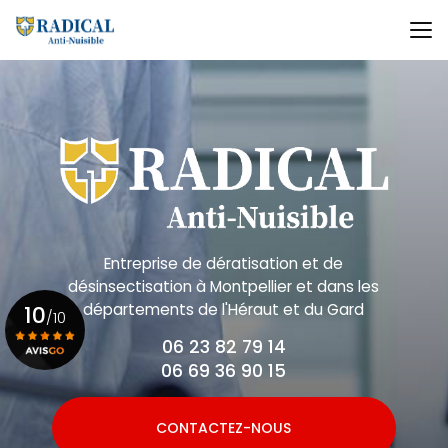
Aller
au
contenu
principal
Entreprise de dératisation et de
désinsectisation
à Montpellier et dans les
départements de l'Héraut et du Gard
10
/10
06 23 82 79 14
06 69 36 90 15
Voir le certificat
CONTACTEZ-NOUS