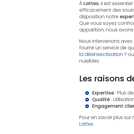
À
Lattes
, il est essent
efficacement des sour
disposition notre
exper
Que vous soyez confron
apparition, nous avons 
Nous intervenons avec
fournir un service de q
la désinsectisation ?
ou
nuisibles.
Les raisons d
Expertise
: Plus d
Qualité
: Utilisat
Engagement clie
Pour en savoir plus sur 
Lattes
.