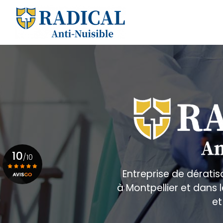
Aller
au
Navigation principale
contenu
principal
10
/10
Entreprise de dératis
à Montpellier et dans
Voir le certificat
et